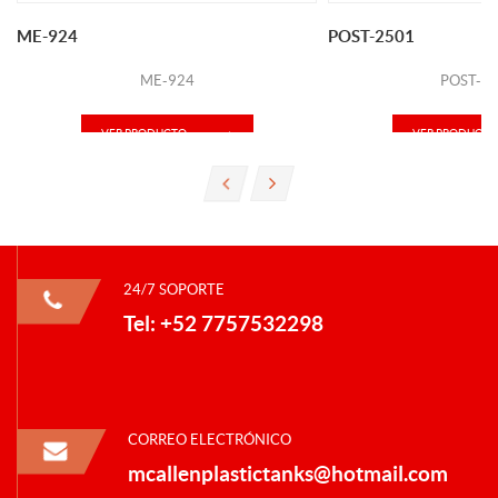
ME-924
POST-2501
ME-924
POST-2
VER PRODUCTO
VER PRODUCTO
24/7 SOPORTE
Tel: +52 7757532298
CORREO ELECTRÓNICO
mcallenplastictanks@hotmail.com