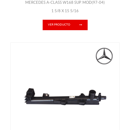
MERCEDES A-CLASS W168 SUP. MOD(97-04)
1 5/8 X 15 5/16
VER PRODUCTO