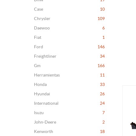
Case
10
Chrysler
109
Daewoo
6
Fiat
1
Ford
146
Freightliner
34
Gm
166
Herramientas
11
Honda
33
Hyundai
26
International
24
Isuzu
7
John-Deere
2
Kenworth
18