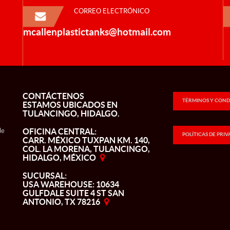
CORREO ELECTRÓNICO
mcallenplastictanks@hotmail.com
CONTÁCTENOS
TÉRMINOS Y COND
ESTAMOS UBICADOS EN
TULANCINGO, HIDALGO.
de
OFICINA CENTRAL:
POLÍTICAS DE PRI
CARR. MÉXICO TUXPAN KM. 140,
COL. LA MORENA, TULANCINGO,
HIDALGO, MÉXICO
SUCURSAL:
USA WAREHOUSE: 10634
GULFDALE SUITE 4 ST SAN
ANTONIO, TX 78216