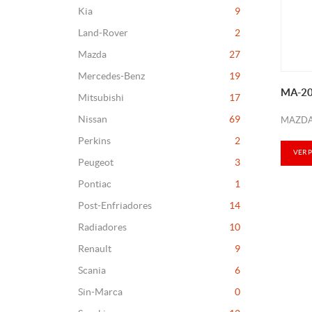
Kia
9
Land-Rover
2
Mazda
27
Mercedes-Benz
19
MA-2
Mitsubishi
17
Nissan
69
MAZDA
Perkins
2
VER 
Peugeot
3
Pontiac
1
Post-Enfriadores
14
Radiadores
10
Renault
9
Scania
6
Sin-Marca
0