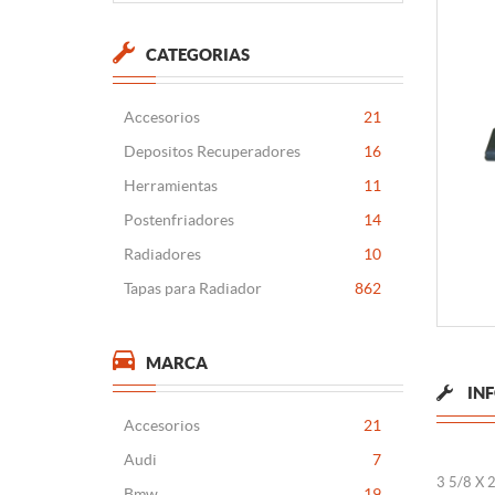
CATEGORIAS
Accesorios
21
Depositos Recuperadores
16
Herramientas
11
Postenfriadores
14
Radiadores
10
Tapas para Radiador
862
MARCA
IN
Accesorios
21
Audi
7
3 5/8 X 
Bmw
19