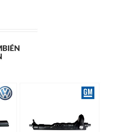
MBIÉN
N