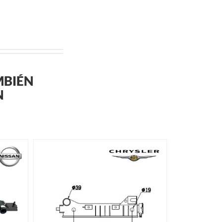
MBIÉN
N