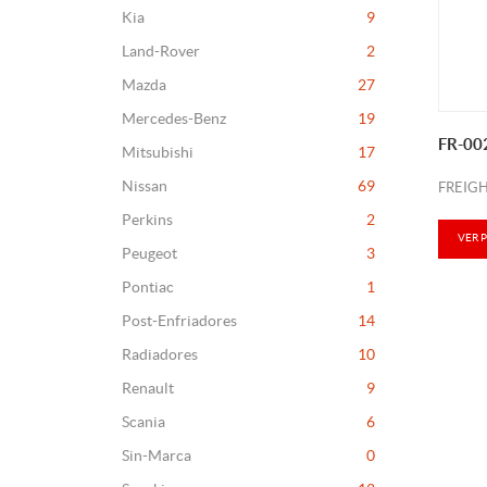
Kia
9
Land-Rover
2
Mazda
27
Mercedes-Benz
19
FR-00
Mitsubishi
17
Nissan
69
FREIG
Perkins
2
VER 
Peugeot
3
Pontiac
1
Post-Enfriadores
14
Radiadores
10
Renault
9
Scania
6
Sin-Marca
0