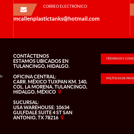
CORREO ELECTRÓNICO
mcallenplastictanks@hotmail.com
CONTÁCTENOS
TÉRMINOS Y COND
ESTAMOS UBICADOS EN
TULANCINGO, HIDALGO.
de
OFICINA CENTRAL:
POLÍTICAS DE PRI
CARR. MÉXICO TUXPAN KM. 140,
COL. LA MORENA, TULANCINGO,
HIDALGO, MÉXICO
SUCURSAL:
USA WAREHOUSE: 10634
GULFDALE SUITE 4 ST SAN
ANTONIO, TX 78216