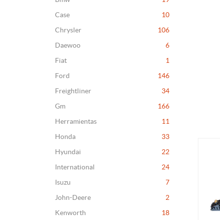
Case
10
Chrysler
106
Daewoo
6
Fiat
1
Ford
146
Freightliner
34
Gm
166
Herramientas
11
Honda
33
Hyundai
22
International
24
Isuzu
7
John-Deere
2
Kenworth
18