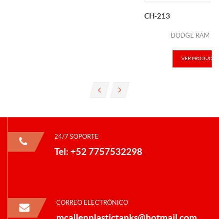
CH-213
DODGE RAM MO
VER PRODUCTO
24/7 SOPORTE
Tel: +52 7757532298
CORREO ELECTRÓNICO
mcallenplastictanks@hotmail.com