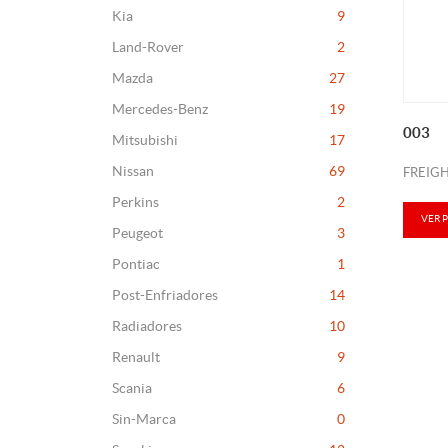
Kia
9
Land-Rover
2
Mazda
27
Mercedes-Benz
19
003
Mitsubishi
17
Nissan
69
FREIGH
Perkins
2
VER 
Peugeot
3
Pontiac
1
Post-Enfriadores
14
Radiadores
10
Renault
9
Scania
6
Sin-Marca
0