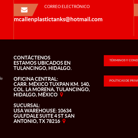
CORREO ELECTRÓNICO
mcallenplastictanks@hotmail.com
CONTÁCTENOS
TÉRMINOS Y COND
ESTAMOS UBICADOS EN
TULANCINGO, HIDALGO.
de
OFICINA CENTRAL:
POLÍTICAS DE PRI
CARR. MÉXICO TUXPAN KM. 140,
COL. LA MORENA, TULANCINGO,
HIDALGO, MÉXICO
SUCURSAL:
USA WAREHOUSE: 10634
GULFDALE SUITE 4 ST SAN
ANTONIO, TX 78216