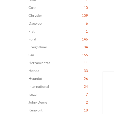
Case
10
Chrysler
109
Daewoo
6
Fiat
1
Ford
146
Freightliner
34
Gm
166
Herramientas
11
Honda
33
Hyundai
26
International
24
Isuzu
7
John-Deere
2
Kenworth
18