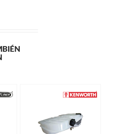
MBIÉN
N