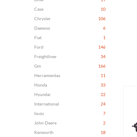
Case
10
Chrysler
106
Daewoo
6
Fiat
1
Ford
146
Freightliner
34
Gm
166
Herramientas
11
Honda
33
Hyundai
22
International
24
Isuzu
7
John-Deere
2
Kenworth
18