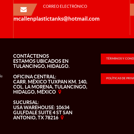
CORREO ELECTRÓNICO
mcallenplastictanks@hotmail.com
CONTÁCTENOS
TÉRMINOS Y COND
ESTAMOS UBICADOS EN
TULANCINGO, HIDALGO.
de
OFICINA CENTRAL:
POLÍTICAS DE PRI
CARR. MÉXICO TUXPAN KM. 140,
COL. LA MORENA, TULANCINGO,
HIDALGO, MÉXICO
SUCURSAL:
USA WAREHOUSE: 10634
GULFDALE SUITE 4 ST SAN
ANTONIO, TX 78216