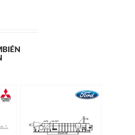
MBIÉN
N