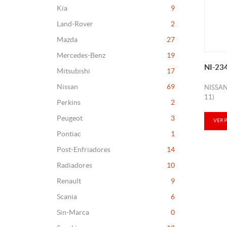
Kia
9
Land-Rover
2
Mazda
27
Mercedes-Benz
19
NI-23
Mitsubishi
17
Nissan
69
NISSA
11)
Perkins
2
Peugeot
3
VER 
Pontiac
1
Post-Enfriadores
14
Radiadores
10
Renault
9
Scania
6
Sin-Marca
0