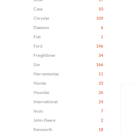
Case
10
Chrysler
109
Daewoo
6
Fiat
1
Ford
146
Freightliner
34
Gm
166
Herramientas
11
Honda
33
Hyundai
26
International
24
Isuzu
7
John-Deere
2
Kenworth
18