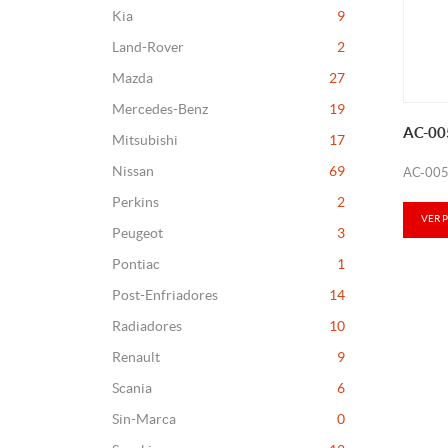
Kia
9
Land-Rover
2
Mazda
27
Mercedes-Benz
19
AC-00
Mitsubishi
17
Nissan
69
AC-005
Perkins
2
VER 
Peugeot
3
Pontiac
1
Post-Enfriadores
14
Radiadores
10
Renault
9
Scania
6
Sin-Marca
0