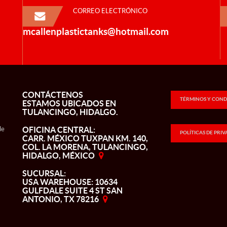
CORREO ELECTRÓNICO
mcallenplastictanks@hotmail.com
CONTÁCTENOS
TÉRMINOS Y COND
ESTAMOS UBICADOS EN
TULANCINGO, HIDALGO.
de
OFICINA CENTRAL:
POLÍTICAS DE PRI
CARR. MÉXICO TUXPAN KM. 140,
COL. LA MORENA, TULANCINGO,
HIDALGO, MÉXICO
SUCURSAL:
USA WAREHOUSE: 10634
GULFDALE SUITE 4 ST SAN
ANTONIO, TX 78216