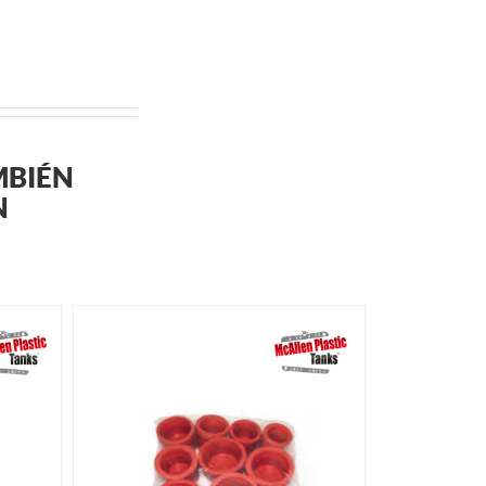
MBIÉN
N