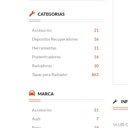
CATEGORIAS
Accesorios
21
Depositos Recuperadores
16
Herramientas
11
Postenfriadores
14
Radiadores
10
Tapas para Radiador
862
MARCA
IN
Accesorios
21
Audi
7
16 LBS 
Bmw
19