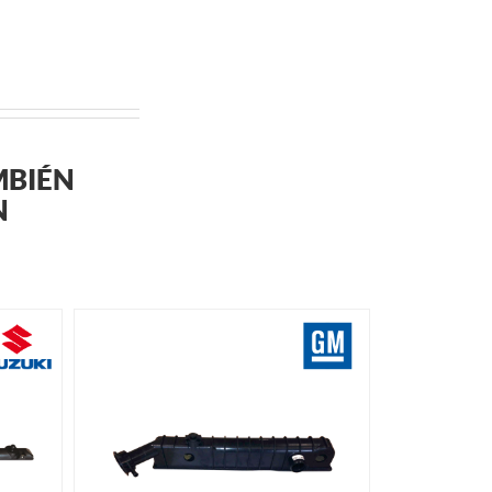
MBIÉN
N