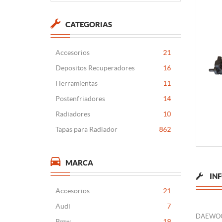
CATEGORIAS
Accesorios
21
Depositos Recuperadores
16
Herramientas
11
Postenfriadores
14
Radiadores
10
Tapas para Radiador
862
MARCA
IN
Accesorios
21
Audi
7
DAEWOO
Bmw
19