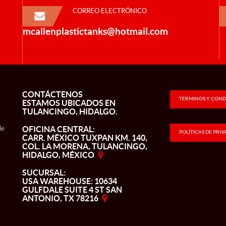
CORREO ELECTRÓNICO
mcallenplastictanks@hotmail.com
CONTÁCTENOS
TÉRMINOS Y COND
ESTAMOS UBICADOS EN
TULANCINGO, HIDALGO.
de
OFICINA CENTRAL:
POLÍTICAS DE PRI
CARR. MÉXICO TUXPAN KM. 140,
COL. LA MORENA, TULANCINGO,
HIDALGO, MÉXICO
SUCURSAL:
USA WAREHOUSE: 10634
GULFDALE SUITE 4 ST SAN
ANTONIO, TX 78216