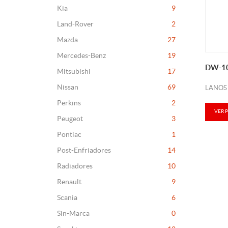
Kia
9
Land-Rover
2
Mazda
27
Mercedes-Benz
19
DW-1
Mitsubishi
17
Nissan
69
LANOS 
Perkins
2
VER 
Peugeot
3
Pontiac
1
Post-Enfriadores
14
Radiadores
10
Renault
9
Scania
6
Sin-Marca
0