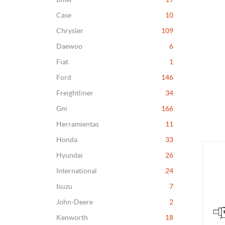
Case
10
Chrysler
109
Daewoo
6
Fiat
1
Ford
146
Freightliner
34
Gm
166
Herramientas
11
Honda
33
Hyundai
26
International
24
Isuzu
7
John-Deere
2
Kenworth
18