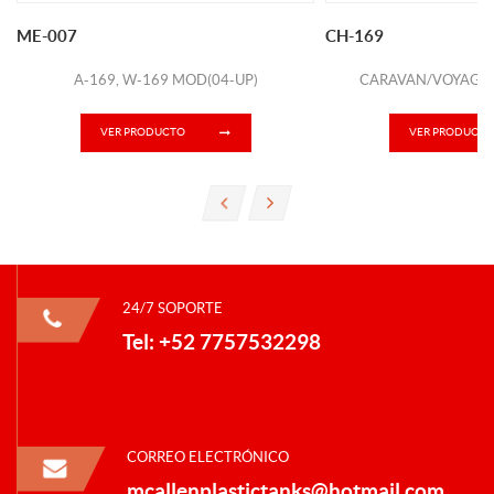
ME-007
CH-169
A-169, W-169 MOD(04-UP)
CARAVAN/VOYAGER
VER PRODUCTO
VER PRODUCTO
24/7 SOPORTE
Tel: +52 7757532298
CORREO ELECTRÓNICO
mcallenplastictanks@hotmail.com