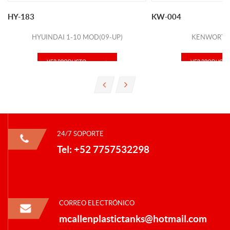
HY-183
KW-004
HYUINDAI 1-10 MOD(09-UP)
KENWORTH 
VER PRODUCTO
VER PRODUCTO
24/7 SOPORTE
Tel: +52 7757532298
CORREO ELECTRÓNICO
mcallenplastictanks@hotmail.com