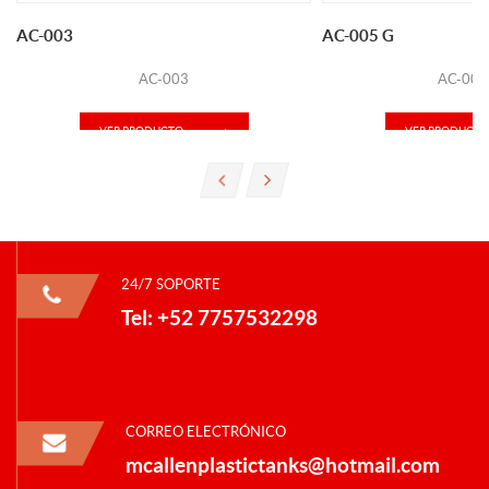
AC-003
AC-005 G
AC-003
AC-005
VER PRODUCTO
VER PRODUCTO
24/7 SOPORTE
Tel: +52 7757532298
CORREO ELECTRÓNICO
mcallenplastictanks@hotmail.com