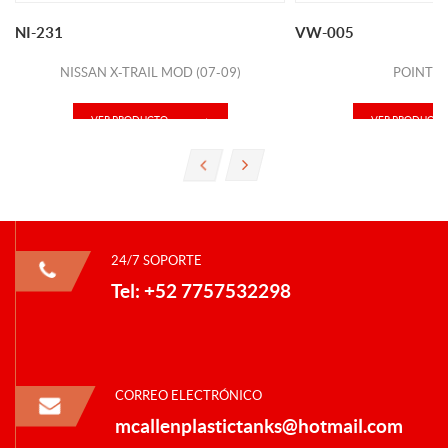
NI-231
VW-005
NISSAN X-TRAIL MOD (07-09)
POINTER
VER PRODUCTO
VER PRODUCTO
24/7 SOPORTE
Tel: +52 7757532298
CORREO ELECTRÓNICO
mcallenplastictanks@hotmail.com