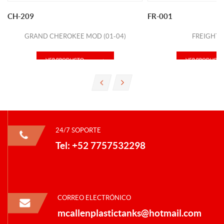
CH-209
FR-001
GRAND CHEROKEE MOD (01-04)
FREIGHTL
VER PRODUCTO
VER PRODUCTO
24/7 SOPORTE
Tel: +52 7757532298
CORREO ELECTRÓNICO
mcallenplastictanks@hotmail.com