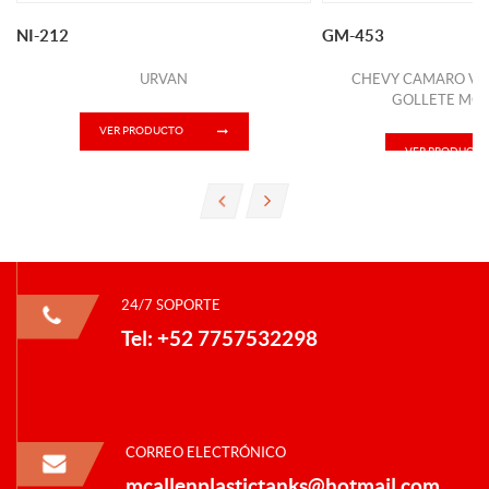
NI-212
GM-453
URVAN
CHEVY CAMARO V-8
GOLLETE MOD
VER PRODUCTO
VER PRODUCTO
24/7 SOPORTE
Tel: +52 7757532298
CORREO ELECTRÓNICO
mcallenplastictanks@hotmail.com